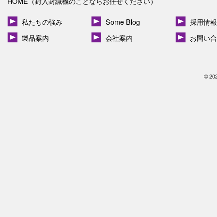
HOME（封入封緘機のことならお任せください）
私たちの強み
Some Blog
採用情報
製品案内
会社案内
お問い合
© 20