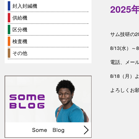
封入封緘機
202
供給機
区分機
サム技研の2
検査機
8/13(水）
その他
電話、メー
8/18（月
よろしくお