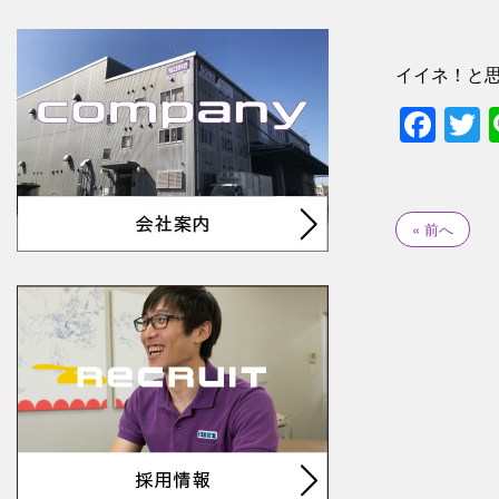
イイネ！と
Fac
T
« 前へ