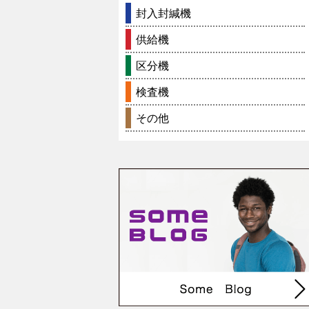
封入封緘機
供給機
区分機
検査機
その他