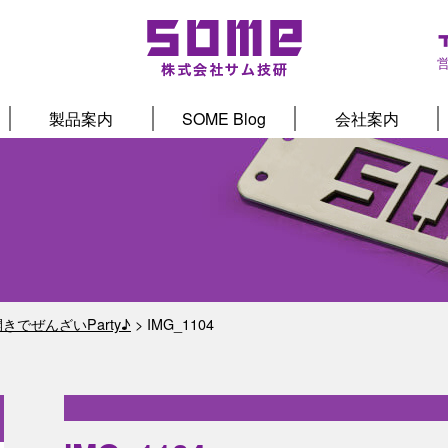
製品案内
SOME Blog
会社案内
きでぜんざいParty♪
>
IMG_1104