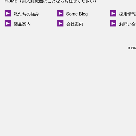
HOME（封入封緘機のことならお任せください）
私たちの強み
Some Blog
採用情報
製品案内
会社案内
お問い合
© 20