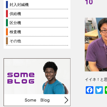
10
封入封緘機
供給機
区分機
検査機
その他
イイネ！と
Fac
T