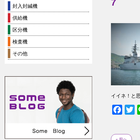
7
封入封緘機
供給機
区分機
検査機
その他
イイネ！と
Fac
T
« 前へ