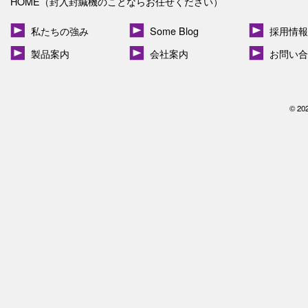
HOME（封入封緘機のことならお任せください）
私たちの強み
Some Blog
採用情報
製品案内
会社案内
お問い合
© 20