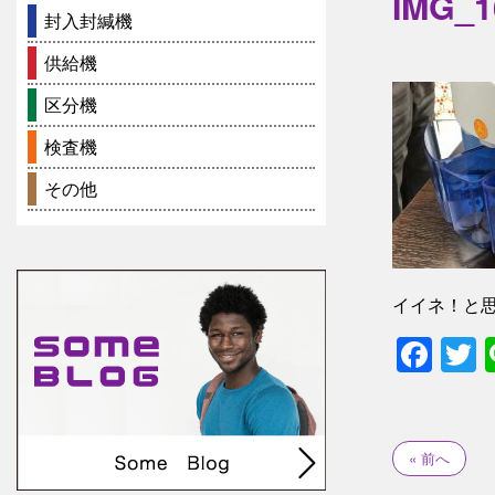
IMG_1
封入封緘機
供給機
区分機
検査機
その他
イイネ！と
Fac
T
« 前へ