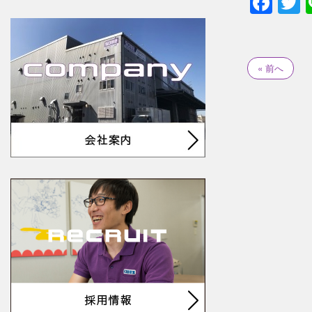
Fac
T
« 前へ