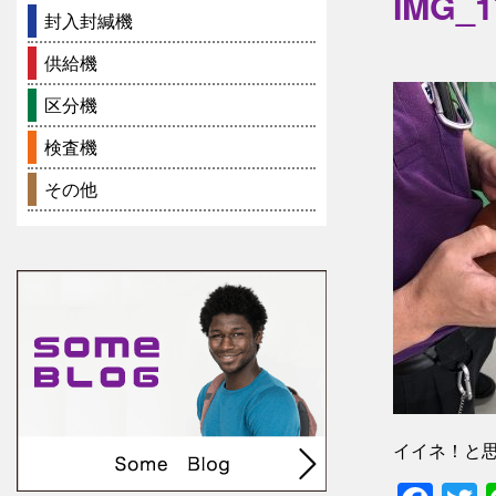
IMG_1
封入封緘機
供給機
区分機
検査機
その他
イイネ！と