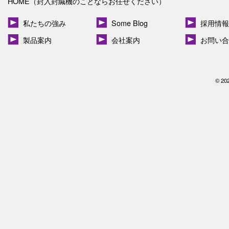
HOME（封入封緘機のことならお任せください）
私たちの強み
Some Blog
採用情報
製品案内
会社案内
お問い合
© 20