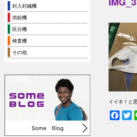
IMG_3
封入封緘機
供給機
区分機
検査機
その他
イイネ！と
Fac
T