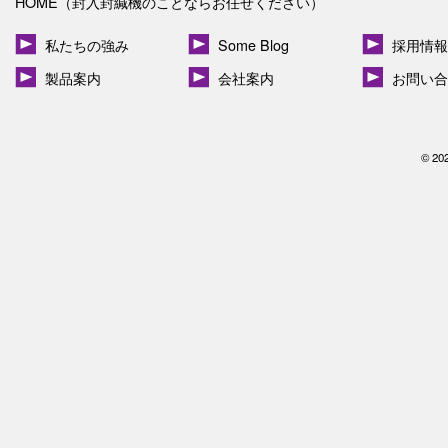
HOME（封入封緘機のことならお任せください）
私たちの強み
Some Blog
採用情報
製品案内
会社案内
お問い合
© 20