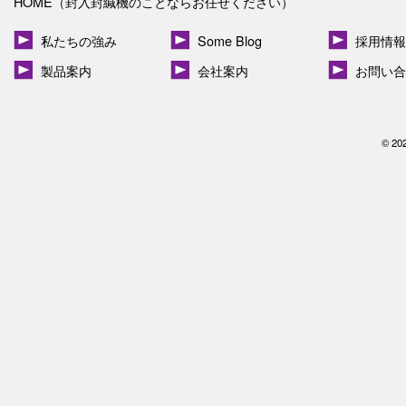
HOME（封入封緘機のことならお任せください）
私たちの強み
Some Blog
採用情報
製品案内
会社案内
お問い合
© 20