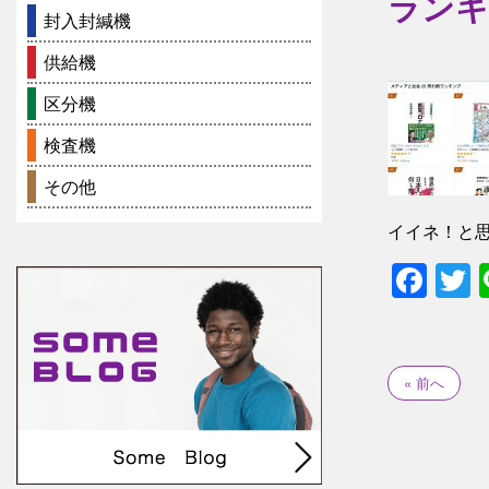
ランキ
封入封緘機
供給機
区分機
検査機
その他
イイネ！と
Fac
T
« 前へ