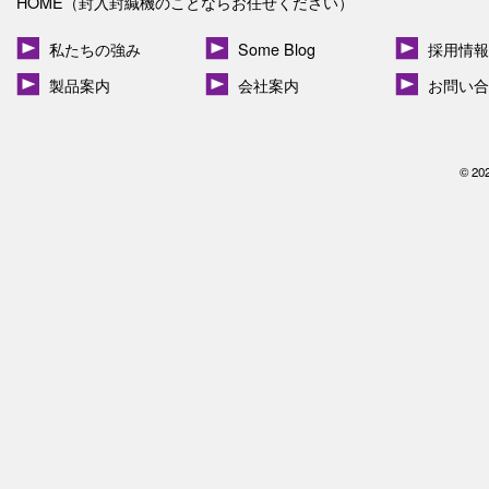
HOME（封入封緘機のことならお任せください）
私たちの強み
Some Blog
採用情報
製品案内
会社案内
お問い合
© 20