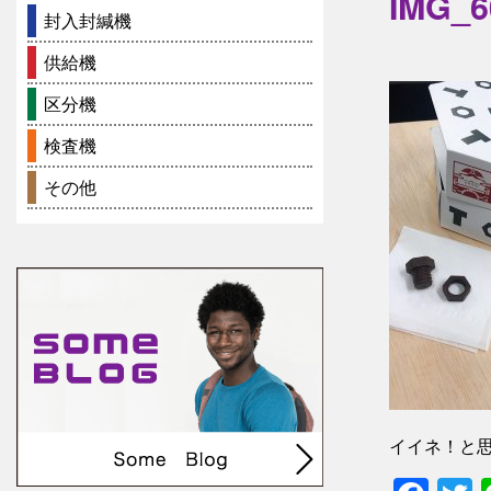
IMG_6
封入封緘機
供給機
区分機
検査機
その他
イイネ！と