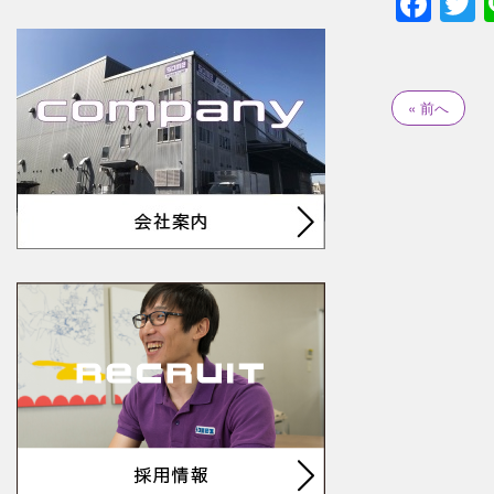
Fac
T
« 前へ