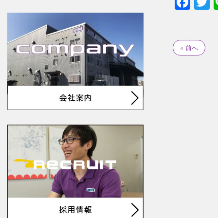
Fac
T
« 前へ