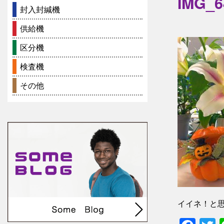
IMG_6
封入封緘機
供給機
区分機
検査機
その他
イイネ！と