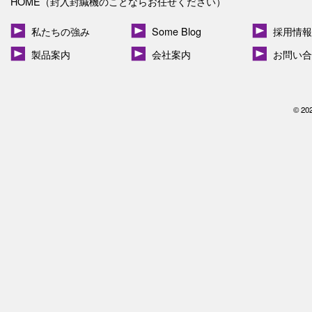
HOME（封入封緘機のことならお任せください）
私たちの強み
Some Blog
採用情報
製品案内
会社案内
お問い合
© 20