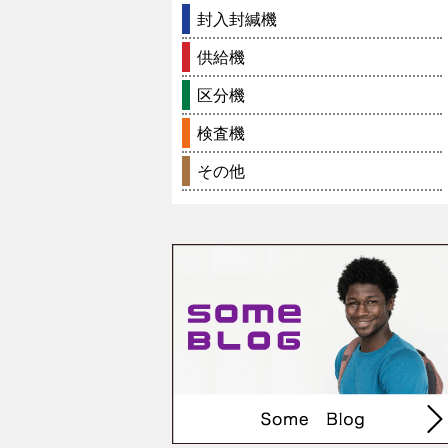
封入封緘機
供給機
区分機
検査機
その他