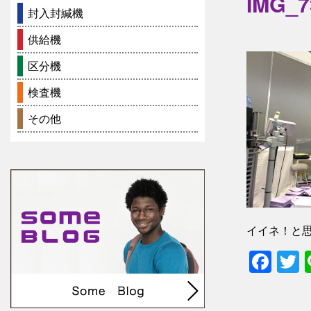
IMG_7
封入封緘機
供給機
区分機
検査機
その他
イイネ！と
Fac
T