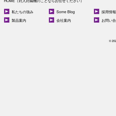
HOME（封入封緘機のことならお任せください）
私たちの強み
Some Blog
採用情報
製品案内
会社案内
お問い合
© 20