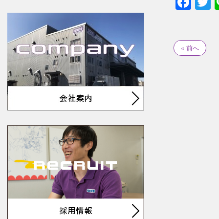
Fac
T
« 前へ