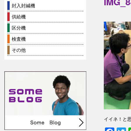
IMG_8
封入封緘機
供給機
区分機
検査機
その他
イイネ！と