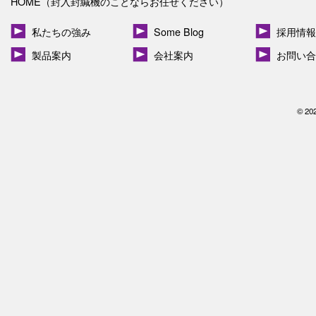
HOME（封入封緘機のことならお任せください）
私たちの強み
Some Blog
採用情報
製品案内
会社案内
お問い合
© 20