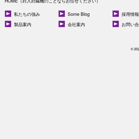
HOME（封入封緘機のことならお任せください）
私たちの強み
Some Blog
採用情報
製品案内
会社案内
お問い合
© 20