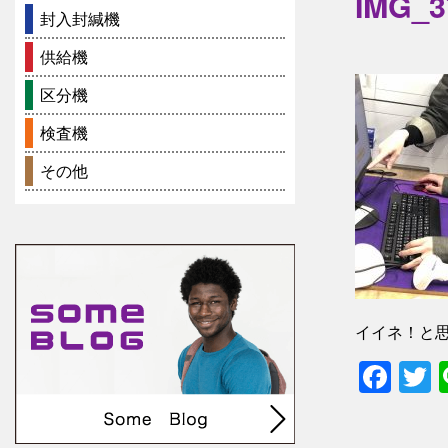
IMG_3
封入封緘機
供給機
区分機
検査機
その他
イイネ！と
Fac
T