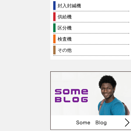
封入封緘機
供給機
区分機
検査機
その他