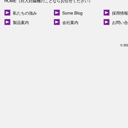
HOME（封入封緘機のことならお任せください）
私たちの強み
Some Blog
採用情報
製品案内
会社案内
お問い合
© 20