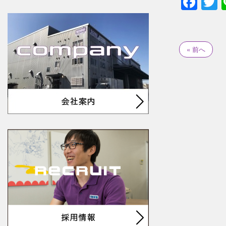
Fac
T
« 前へ