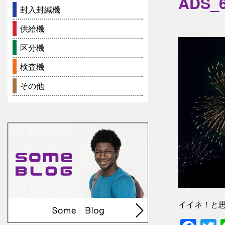
ADS_
封入封緘機
供給機
区分機
検査機
その他
イイネ！と