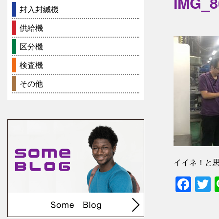
IMG_8
封入封緘機
供給機
区分機
検査機
その他
イイネ！と
Fac
T