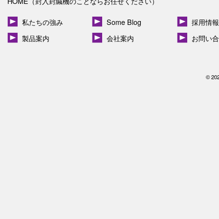
HOME（封入封緘機のことならお任せください）
私たちの強み
Some Blog
採用情報
製品案内
会社案内
お問い合
© 20