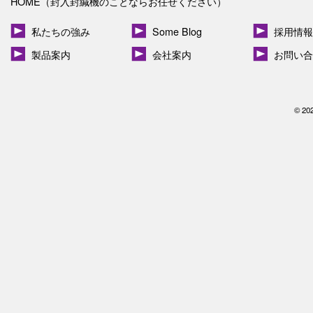
HOME（封入封緘機のことならお任せください）
私たちの強み
Some Blog
採用情報
製品案内
会社案内
お問い合
© 20