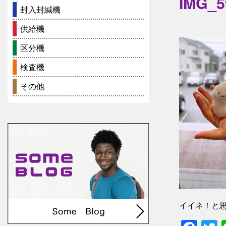
IMG_5
封入封緘機
供給機
区分機
検査機
その他
イイネ！と