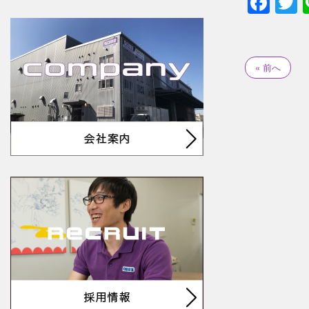
Fac
T
« 前へ