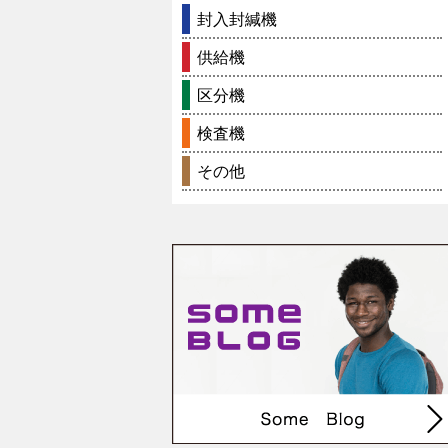
封入封緘機
供給機
区分機
検査機
その他