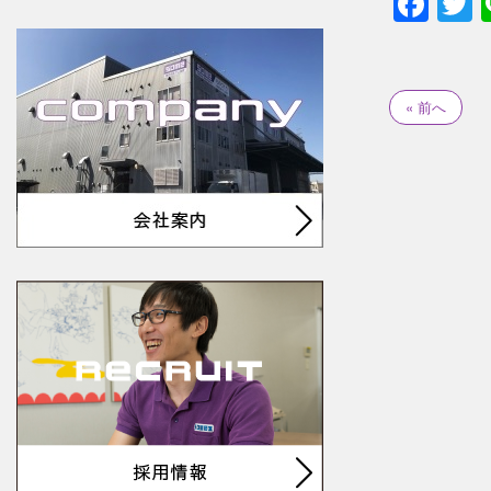
Fac
T
« 前へ