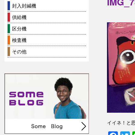
IMG_7
封入封緘機
供給機
区分機
検査機
その他
イイネ！と