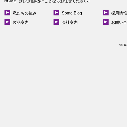
HOME（封入封緘機のことならお任せください）
私たちの強み
Some Blog
採用情報
製品案内
会社案内
お問い合
© 20