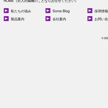
HOME（封入封緘機のことならお任せください）
私たちの強み
Some Blog
採用情報
製品案内
会社案内
お問い合
© 20