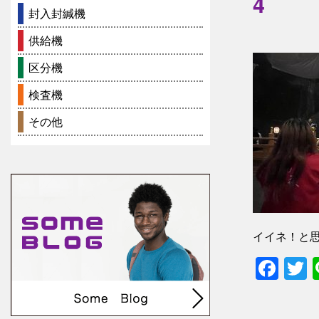
4
封入封緘機
供給機
区分機
検査機
その他
イイネ！と
Fac
T