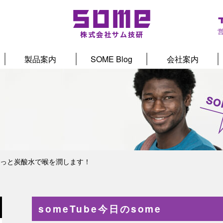
製品案内
SOME Blog
会社案内
っと炭酸水で喉を潤します！
someTube今日のsome