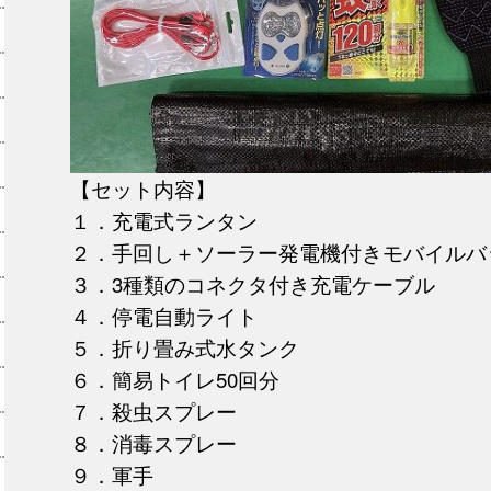
【セット内容】
１．充電式ランタン
２．手回し＋ソーラー発電機付きモバイルバ
３．3種類のコネクタ付き充電ケーブル
４．停電自動ライト
５．折り畳み式水タンク
６．簡易トイレ50回分
７．殺虫スプレー
８．消毒スプレー
９．軍手