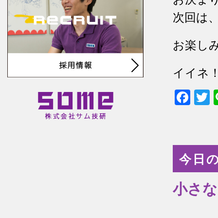
次回は
お楽し
イイネ
Fac
T
今日の
小さな