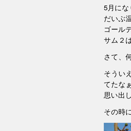
5月に
だいぶ
ゴール
サム２
さて、
そうい
てたな
思い出
その時