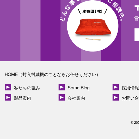
営
HOME（封入封緘機のことならお任せください）
私たちの強み
Some Blog
採用情報
製品案内
会社案内
お問い合
© 20