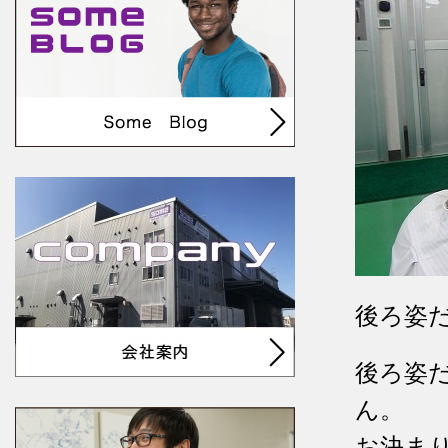
後ろ姿
後ろ姿
ん。
お決まり