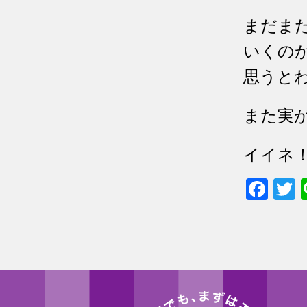
まだま
いくの
思うと
また実
イイネ
Fac
T