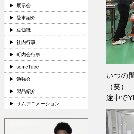
展示会
愛車紹介
豆知識
社内行事
町内会行事
someTube
いつの
勉強会
（笑）
製品紹介
途中でY
サムアニメーション