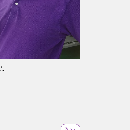
た！
次へ »